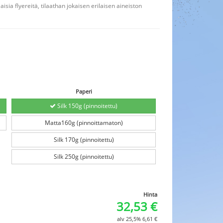
laisia flyereitä, tilaathan jokaisen erilaisen aineiston
Paperi
Silk 150g (pinnoitettu)
Matta160g (pinnoittamaton)
Silk 170g (pinnoitettu)
Silk 250g (pinnoitettu)
Hinta
32,53
€
alv 25,5%
6,61
€