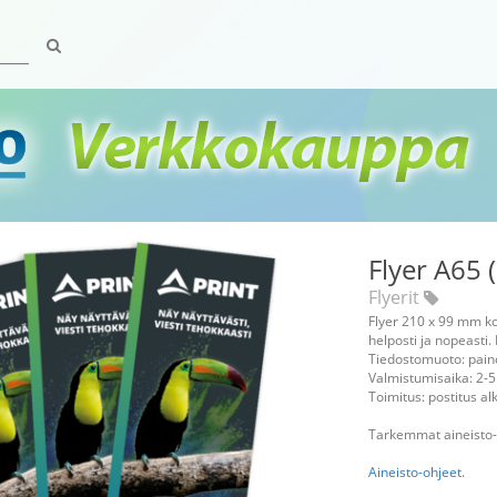
Flyer A65 
Flyerit
Flyer 210 x 99 mm ko
helposti ja nopeasti. 
Tiedostomuoto: pain
Valmistumisaika: 2-5
Toimitus: postitus 
Tarkemmat aineisto-o
Aineisto-ohjeet.