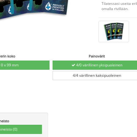
Tilatessasi useita eri
omalla rivillään.
yerin koko
Painovärit
0 x 99 mm
4/0 värillinen yksipuoleinen
4/4 värillinen kaksipuoleinen
neisto
aineisto
(0)