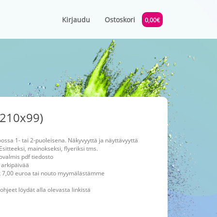
Kirjaudu
Ostoskori
0,00€
(210x99)
ossa 1- tai 2-puoleisena. Näkyvyyttä ja näyttävyyttä
Esitteeksi, mainokseksi, flyeriksi tms.
ovalmis pdf tiedosto
 arkipäivää
alk 7,00 euroa tai nouto myymälästämme
hjeet löydät alla olevasta linkistä