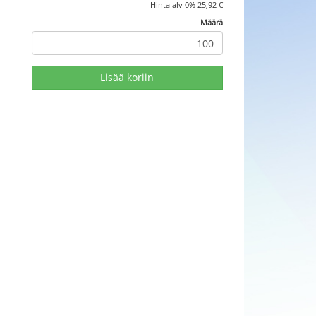
Hinta alv 0%
25,92
€
Määrä
Lisää koriin