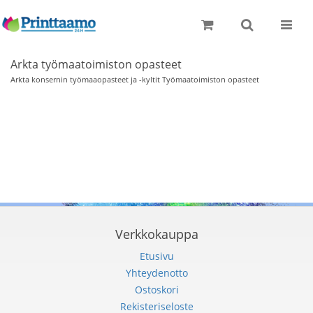
Toggle
naviga
Arkta työmaatoimiston opasteet
Arkta konsernin työmaaopasteet ja -kyltit Työmaatoimiston opasteet
Verkkokauppa
Etusivu
Yhteydenotto
Ostoskori
Rekisteriseloste