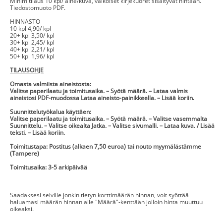
Minimitilaus 10 kpl/ aihe/kuva, valkoiset kirjekuoret sisältyvät hintaan.
Tiedostomuoto PDF.
HINNASTO
10 kpl 4,90/ kpl
20+ kpl 3,50/ kpl
30+ kpl 2,45/ kpl
40+ kpl 2,21/ kpl
50+ kpl 1,96/ kpl
TILAUSOHJE
Omasta valmiista aineistosta:
Valitse paperilaatu ja toimitusaika. – Syötä määrä. – Lataa valmis
aineistosi PDF-muodossa Lataa aineisto-painikkeella. – Lisää koriin.
Suunnittelutyökalua käyttäen:
Valitse paperilaatu ja toimitusaika. – Syötä määrä. – Valitse vasemmalta
Suunnittelu. – Valitse oikealta Jatka. – Valitse sivumalli. – Lataa kuva. / Lisää
teksti. – Lisää koriin.
Toimitustapa: Postitus (alkaen 7,50 euroa) tai nouto myymälästämme
(Tampere)
Toimitusaika: 3-5 arkipäivää
Saadaksesi selville jonkin tietyn korttimäärän hinnan, voit syöttää
haluamasi määrän hinnan alle "Määrä"-kenttään jolloin hinta muuttuu
oikeaksi.