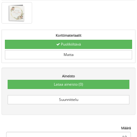
Korttimateriaalit
Puolikiiltävä
Matta
Aineisto
Lataa aineisto
(0)
Suunnittelu
Määrä