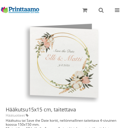
Toggle
naviga
Hääkutsu15x15 cm, taitettava
Häätuotteet
Hääkutsu tai Save the Date kortti, neliönmallinen taitettava 4-sivuinen
koossa 150x150 mm.