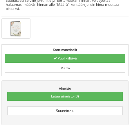
Saadaksesi selville jonkin tietyn korttimäärän hinnan, voit syöttää
haluamasi määrän hinnan alle "Määrä"-kenttään jolloin hinta muuttuu
oikeaksi.
Korttimateriaalit
Puolikiiltävä
Matta
Aineisto
Lataa aineisto
(0)
Suunnittelu