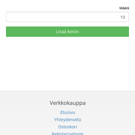
Määrä
Lisää koriin
Verkkokauppa
Etusivu
Yhteydenotto
Ostoskori
Rekisteriseloste