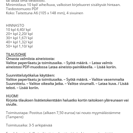
tai lataa oma tiedostosi.
Minimitilaus 10 kpl/ aihe/kuva, valkoiset kirjekuoret sisältyvät hintaan.
Tiedostomuoto PDF
Koko: Taitettuna A6 (105 x 148 mm), 4 sivuinen
HINNASTO
10 kpl 4,40/ kpl
20+ kpl 2,20/ kpl
30+ kpl 1,67/ kpl
40+ kpl 1,32/ kpl
50+ kpl 1,10/ kpl
TILAUSOHJE
Omasta valmiista aineistosta:
Valitse paperilaatu ja toimitusaika. – Syötä määrä. – Lataa valmis
aineistosi PDF-muodossa Lataa aineisto-painikkeella. – Lisää koriin.
Suunnittelutyökalua käyttäen:
Valitse paperilaatu ja toimitusaika. – Syötä määrä. – Valitse vasemmalta
Suunnittelu. – Valitse oikealta Jatka. – Valitse sivumalli. – Lataa kuva. / Lisää
teksti. – Lisää koriin.
HUOM!
Kirjoita tilauksen lisätietokenttään haluatko kortin taitoksen yläreunaan vai
sivulle.
Toimitustapa: Postitus (alkaen 7,50 euroa) tai nouto myymälästämme
(Tampere)
Toimitusaika: 3-5 arkipäivää