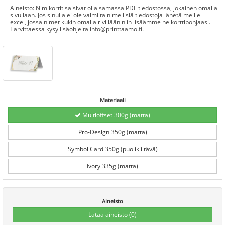
Aineisto: Nimikortit saisivat olla samassa PDF tiedostossa, jokainen omalla
sivullaan. Jos sinulla ei ole valmiita nimellisiä tiedostoja lähetä meille
excel, jossa nimet kukin omalla rivillään niin lisäämme ne korttipohjaasi.
Tarvittaessa kysy lisäohjeita info@printtaamo.fi.
Materiaali
Multioffset 300g (matta)
Pro-Design 350g (matta)
Symbol Card 350g (puolikiiltävä)
Ivory 335g (matta)
Aineisto
Lataa aineisto
(0)