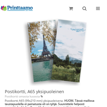
Toggle
naviga
Postikortti, A65 yksipuoleinen
Postikortti omasta kuvasta
Postikortti A65 (99x210 mm) yksipuoleisena.
HUOM. Tässä mallissa
taustapuolella ei painatusta eli on tyhjä.
Suunnittele helposti