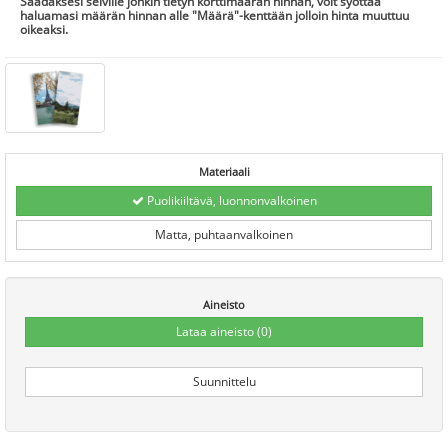
Saadaksesi selville jonkin tietyn korttimäärän hinnan, voit syöttää
haluamasi määrän hinnan alle "Määrä"-kenttään jolloin hinta muuttuu
oikeaksi.
Materiaali
Puolikiiltävä, luonnonvalkoinen
Matta, puhtaanvalkoinen
Aineisto
Lataa aineisto
(0)
Suunnittelu