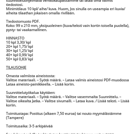
suunnitteluohjelmalla verkkokaupassamme tai lataa oma valmis
tiedostosi.
Minimitilaus 10 kpl/ aihe/ kuva. Huom, Jos sinulla on useampia eri kuvia/
aiheita tilaathan jokaisen omalla rivillään.
Tiedostomuoto PDF.
Koko: 99 x 210 mm, yksipuoleinen (kuva/teksti vain kortin toisella puolella),
pysty- tai vaakamallinen.
HINNASTO
10 kpl 3,30/ kpl
20+ kpl 1,75/ kpl
30+ kpl 1,25/ kpl
40+ kpl 0,99/ kpl
50+ kpl 0,83/ kpl
TILAUSOHJE
Omasta valmiista aineistosta:
Valitse materiaali. – Syötä määrä. – Lataa valmis aineistosi PDF-muodossa
Lataa aineisto-painikkeella. – Lisää koriin.
Suunnittelutyökalua käyttäen:
Valitse materiaali. – Syötä määrä. – Valitse vasemmalta Suunnittelu. –
Valitse oikealta Jatka. – Valitse sivumalli. – Lataa kuva. / Lisää teksti. – Lisää
koriin.
Toimitustapa: Postitus (alkaen 7,50 euroa) tai nouto myymälästämme
(Tampere)
Toimitusaika: 3-5 arkipäivää