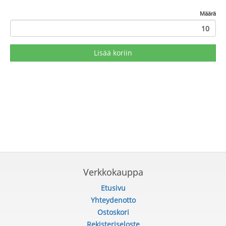
Määrä
Lisää koriin
Verkkokauppa
Etusivu
Yhteydenotto
Ostoskori
Rekisteriseloste