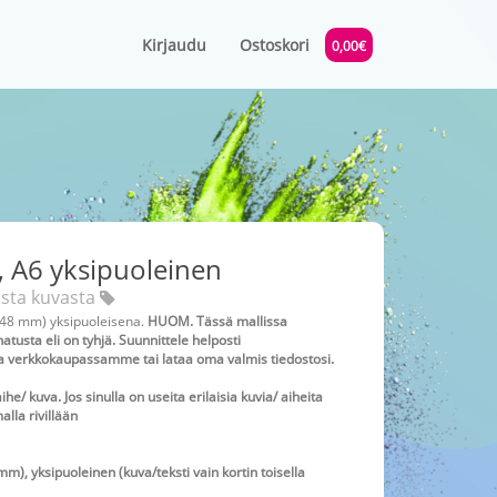
Kirjaudu
Ostoskori
0,00€
i, A6 yksipuoleinen
asta kuvasta
148 mm) yksipuoleisena.
HUOM. Tässä mallissa
atusta eli on tyhjä.
Suunnittele helposti
la verkkokaupassamme tai lataa oma valmis tiedostosi.
ihe/ kuva. Jos sinulla on useita erilaisia kuvia/ aiheita
alla rivillään
m), yksipuoleinen (kuva/teksti vain kortin toisella