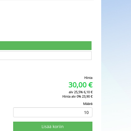
Hinta
30,00
€
alv 25,5%
6,10
€
Hinta alv 0%
23,90
€
Määrä
Lisää koriin