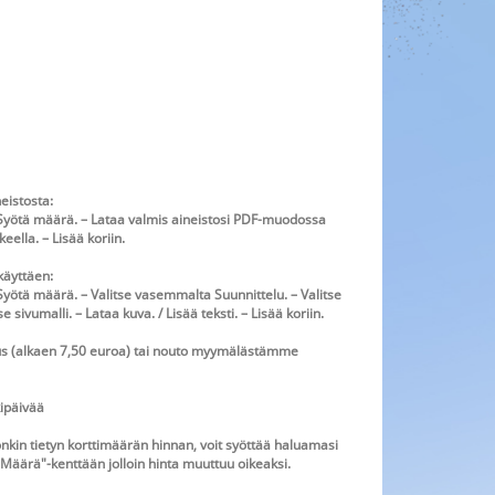
eistosta:
– Syötä määrä. – Lataa valmis aineistosi PDF-muodossa
eella. – Lisää koriin.
käyttäen:
 Syötä määrä. – Valitse vasemmalta Suunnittelu. – Valitse
se sivumalli. – Lataa kuva. / Lisää teksti. – Lisää koriin.
tus (alkaen 7,50 euroa) tai nouto myymälästämme
kipäivää
onkin tietyn korttimäärän hinnan, voit syöttää haluamasi
Määrä"-kenttään jolloin hinta muuttuu oikeaksi.