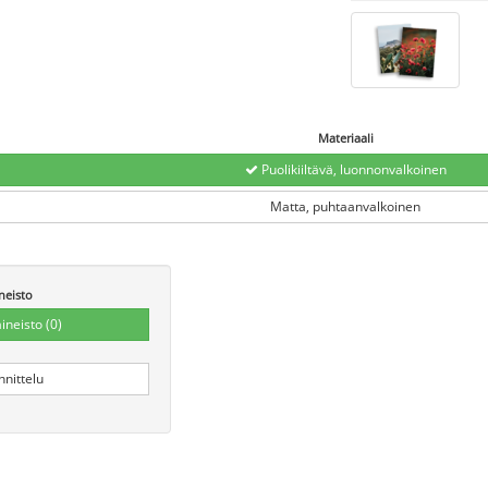
Materiaali
Puolikiiltävä, luonnonvalkoinen
Matta, puhtaanvalkoinen
neisto
aineisto
(0)
nnittelu