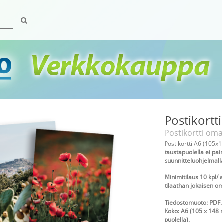
Postikortt
Postikortti om
Postikortti A6 (105x
taustapuolella ei pain
suunnitteluohjelmal
Minimitilaus 10 kpl/ a
tilaathan jokaisen om
Tiedostomuoto: PDF.
Koko: A6 (105 x 148 m
puolella).