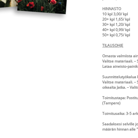
HINNASTO
10 kpl 3,00/ kpl
20+ kpl 1,65/ kpl
30+ kpl 1,20/ kpl
40+ kpl 0,99/ kpl
50+ kpl 0,75/ kpl
TILAUSOHJE
Omasta valmiista ain
Valitse materiaali. 
Lataa aineisto-painikk
Suunnittelutyökalua 
Valitse materiaali. –
oikealta Jatka. – Valit
Toimitustapa: Posti
(Tampere)
Toimitusaika: 3-5 ar
Saadaksesi selville j
määrän hinnan alle "