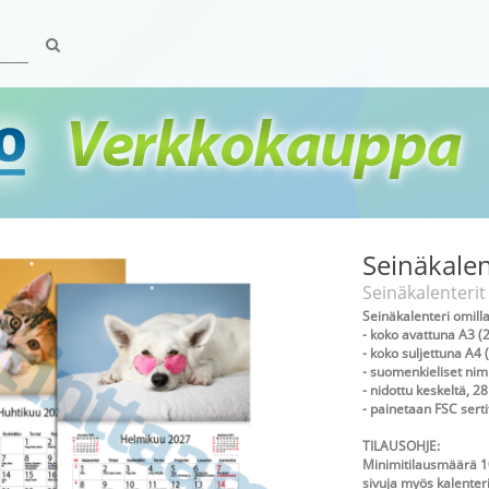
Seinäkalen
Seinäkalenterit
Seinäkalenteri omilla
- koko avattuna A3 
- koko suljettuna A
- suomenkieliset nimi
- nidottu keskeltä, 28
- painetaan FSC serti
TILAUSOHJE:
Minimitilausmäärä 10
sivuja myös kalenter