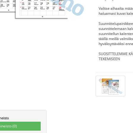
Valitse alhaalta mää
haluamasi kuvat kal
Suunnittelupainikkeel
suunnittelemaan kalen
suunnitellun kalenter
täällä meillä valmiik
hyväksyttäväksi enn
SUOSITTELEMME KÄ
TEKEMISEEN
neisto
aineisto
(0)