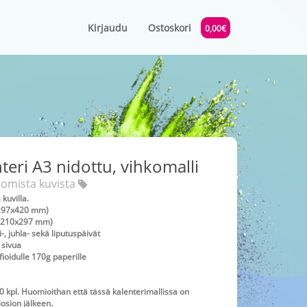
Kirjaudu
Ostoskori
0,00€
teri A3 nidottu, vihkomalli
 omista kuvista
 kuvilla.
(297x420 mm)
4 (210x297 mm)
-, juhla- sekä liputuspäivät
 sivua
fioidulle 170g paperille
 kpl. Huomioithan että tässä kalenterimallissa on
iosion jälkeen.