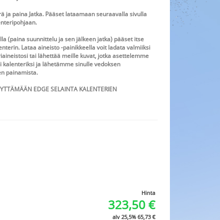
rä ja paina Jatka. Pääset lataamaan seuraavalla sivulla
enteripohjaan.
la (paina suunnittelu ja sen jälkeen jatka) pääset itse
terin. Lataa aineisto -painikkeella voit ladata valmiiksi
iaineistosi tai lähettää meille kuvat, jotka asettelemme
si kalenteriksi ja lähetämme sinulle vedoksen
en painamista.
YTTÄMÄÄN EDGE SELAINTA KALENTERIEN
Hinta
323,50
€
alv 25,5%
65,73
€