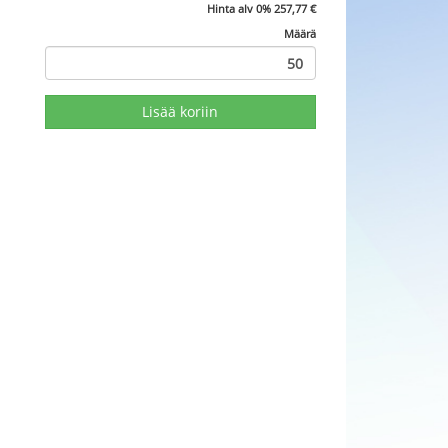
Hinta alv 0%
257,77
€
Määrä
Lisää koriin